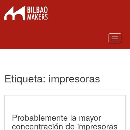
S
k
i
p
t
o
m
Toggle 
a
i
n
c
o
n
Etiqueta:
impresoras
t
e
n
t
Probablemente la mayor
concentración de impresoras